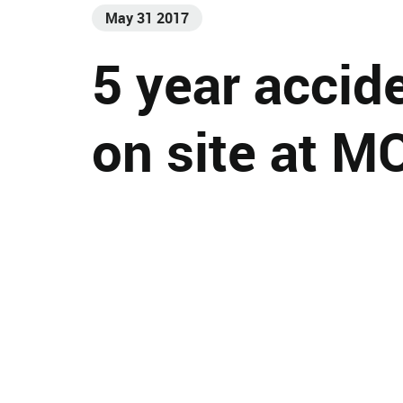
May 31 2017
5 year accid
on site at M