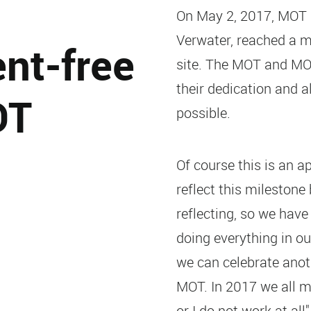
On May 2, 2017, MOT 
Verwater, reached a mi
ent-free
site. The MOT and MOV
their dedication and 
OT
possible.
Of course this is an 
reflect this milestone 
reflecting, so we hav
doing everything in ou
we can celebrate anoth
MOT. In 2017 we all ma
or I do not work at a