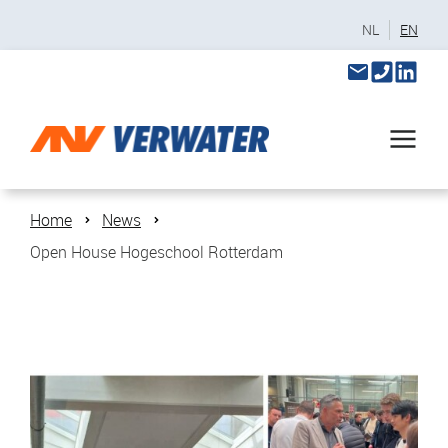
NL
EN
Home
News
Open House Hogeschool Rotterdam