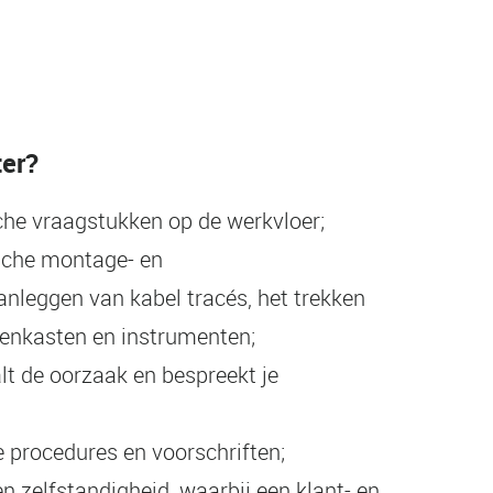
ter?
che vraagstukken op de werkvloer;
ische montage- en
leggen van kabel tracés, het trekken
enkasten en instrumenten;
lt de oorzaak en bespreekt je
e procedures en voorschriften;
en zelfstandigheid, waarbij een klant- en