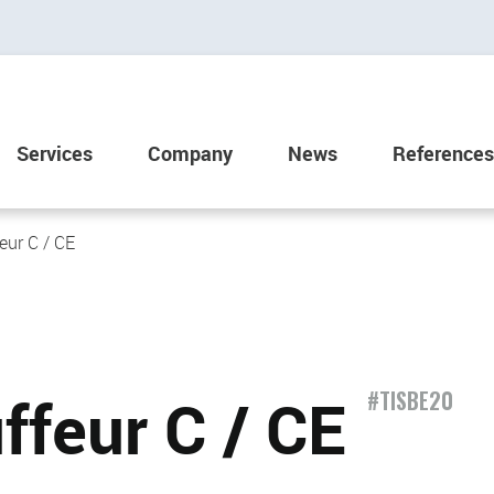
Services
Company
News
References
eur C / CE
feur C / CE
#TISBE20