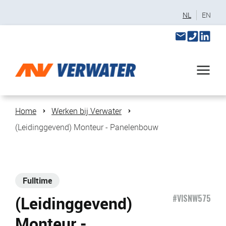
NL
EN
Home
Werken bij Verwater
(Leidinggevend) Monteur - Panelenbouw
Fulltime
(Leidinggevend)
#VISNW575
Monteur -