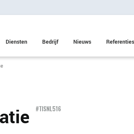
Diensten
Bedrijf
Nieuws
Referentie
ie
atie
#TISNL516