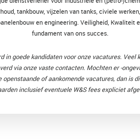
de dienstverlener voor industriële en (petro-)chemi
houd, tankbouw, vijzelen van tanks, civiele werken,
panelenbouw en engineering. Veiligheid, Kwaliteit 
fundament van ons succes.
erd in goede kandidaten voor onze vacatures.
Veel k
verd via onze vaste contacten.
Mochten er -ongevr
 openstaande of aankomende vacatures, dan is dit
arden inclusief eventuele W&S fees expliciet afg