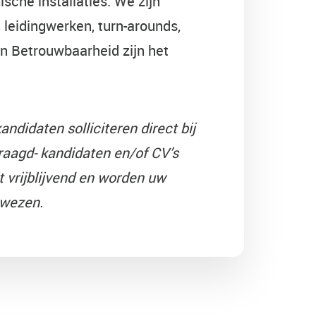
sche installaties. We zijn
 leidingwerken, turn-arounds,
en Betrouwbaarheid zijn het
andidaten solliciteren direct bij
aagd- kandidaten en/of CV’s
 vrijblijvend en worden uw
ewezen.