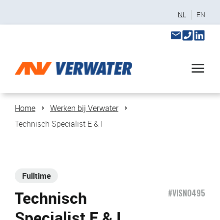
NL
EN
Home
Werken bij Verwater
Technisch Specialist E & I
Fulltime
Technisch
#VISNO495
Specialist E & I