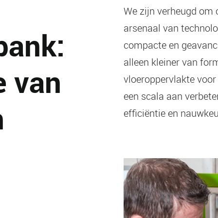
We zijn verheugd om 
arsenaal van technolo
bank:
compacte en geavancee
alleen kleiner van for
e van
vloeroppervlakte voo
een scala aan verbeter
n
efficiëntie en nauwkeu